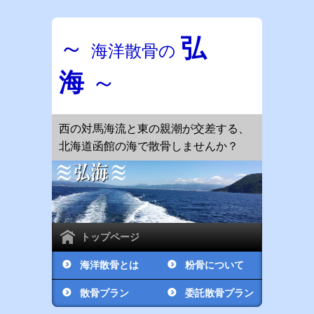
～
弘
海洋散骨の
海
～
西の対馬海流と東の親潮が交差する、
北海道函館の海で散骨しませんか？
トップページ
海洋散骨とは
粉骨について
散骨プラン
委託散骨プラン