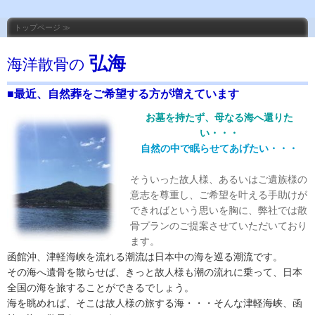
トップページ ≫
弘海
海洋散骨の
■最近、自然葬をご希望する方が増えています
お墓を持たず、母なる海へ還りた
い・・・
自然の中で眠らせてあげたい・・・
そういった故人様、あるいはご遺族様の
意志を尊重し、ご希望を叶える手助けが
できればという思いを胸に、弊社では散
骨プランのご提案させていただいており
ます。
函館沖、津軽海峡を流れる潮流は日本中の海を巡る潮流です。
その海へ遺骨を散らせば、きっと故人様も潮の流れに乗って、日本
全国の海を旅することができるでしょう。
海を眺めれば、そこは故人様の旅する海・・・そんな津軽海峡、函