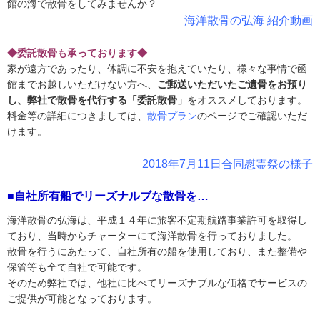
館の海で散骨をしてみませんか？
海洋散骨の弘海 紹介動画
◆委託散骨も承っております◆
家が遠方であったり、体調に不安を抱えていたり、様々な事情で函
館までお越しいただけない方へ、
ご郵送いただいたご遺骨をお預り
し、弊社で散骨を代行する「委託散骨」
をオススメしております。
料金等の詳細につきましては、
散骨プラン
のページでご確認いただ
けます。
2018年7月11日合同慰霊祭の様子
■自社所有船でリーズナルブな散骨を…
海洋散骨の弘海は、平成１４年に旅客不定期航路事業許可を取得し
ており、当時からチャーターにて海洋散骨を行っておりました。
散骨を行うにあたって、自社所有の船を使用しており、また整備や
保管等も全て自社で可能です。
そのため弊社では、他社に比べてリーズナブルな価格でサービスの
ご提供が可能となっております。